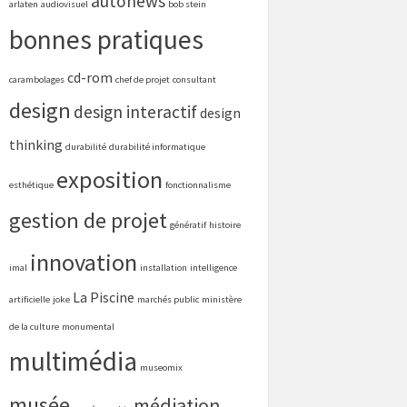
autonews
arlaten
audiovisuel
bob stein
bonnes pratiques
cd-rom
carambolages
chef de projet
consultant
design
design interactif
design
thinking
durabilité
durabilité informatique
exposition
esthétique
fonctionnalisme
gestion de projet
génératif
histoire
innovation
imal
installation
intelligence
La Piscine
artificielle
joke
marchés public
ministère
de la culture
monumental
multimédia
museomix
musée
médiation