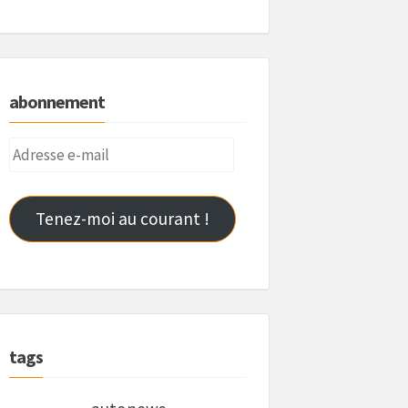
abonnement
Adresse
e-
mail
Tenez-moi au courant !
tags