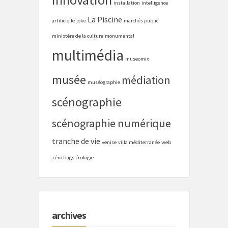
installation
intelligence
La Piscine
artificielle
joke
marchés public
ministère de la culture
monumental
multimédia
museomix
musée
médiation
muséographie
scénographie
scénographie numérique
tranche de vie
venise
villa méditerranée
web
zéro bugs
écologie
archives