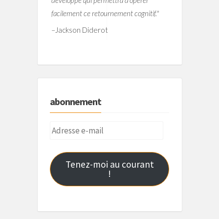
facilement ce retournement cognitif."
–
Jackson Diderot
abonnement
Adresse
e-
mail
Tenez-moi au courant
!