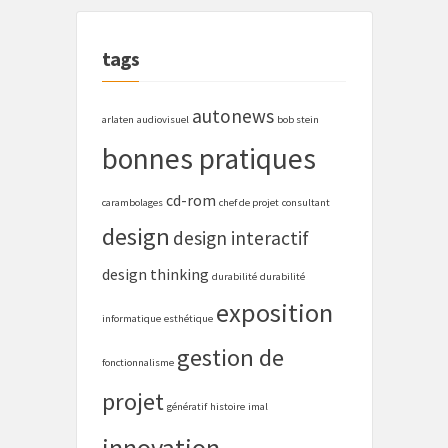
tags
autonews
arlaten
audiovisuel
bob stein
bonnes pratiques
cd-rom
carambolages
chef de projet
consultant
design
design interactif
design thinking
durabilité
durabilité
exposition
informatique
esthétique
gestion de
fonctionnalisme
projet
génératif
histoire
imal
innovation