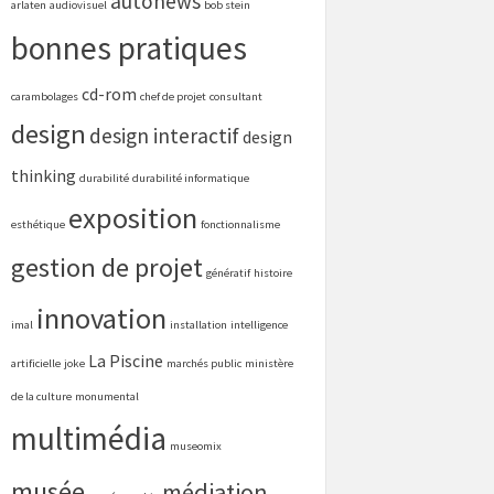
autonews
arlaten
audiovisuel
bob stein
bonnes pratiques
cd-rom
carambolages
chef de projet
consultant
design
design interactif
design
thinking
durabilité
durabilité informatique
exposition
esthétique
fonctionnalisme
gestion de projet
génératif
histoire
innovation
imal
installation
intelligence
La Piscine
artificielle
joke
marchés public
ministère
de la culture
monumental
multimédia
museomix
musée
médiation