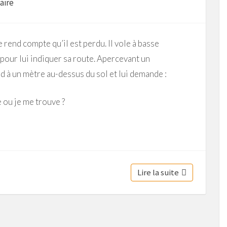
aire
end compte qu’il est perdu. Il vole à basse
 pour lui indiquer sa route. Apercevant un
 à un mètre au-dessus du sol et lui demande :
 ou je me trouve ?
Lire la suite