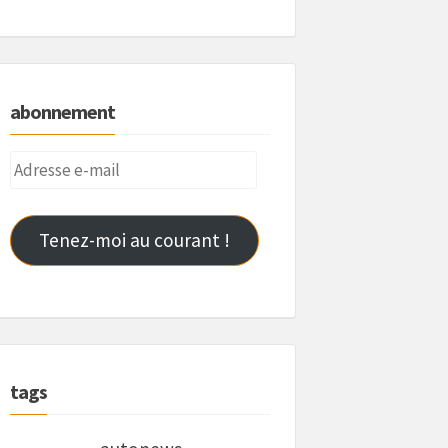
abonnement
Adresse
e-
mail
Tenez-moi au courant !
tags