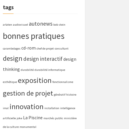
tags
autonews
arlaten
audiovisuel
bob stein
bonnes pratiques
cd-rom
carambolages
chef de projet
consultant
design
design interactif
design
thinking
durabilité
durabilité informatique
exposition
esthétique
fonctionnalisme
gestion de projet
génératif
histoire
innovation
imal
installation
intelligence
La Piscine
artificielle
joke
marchés public
ministère
de la culture
monumental