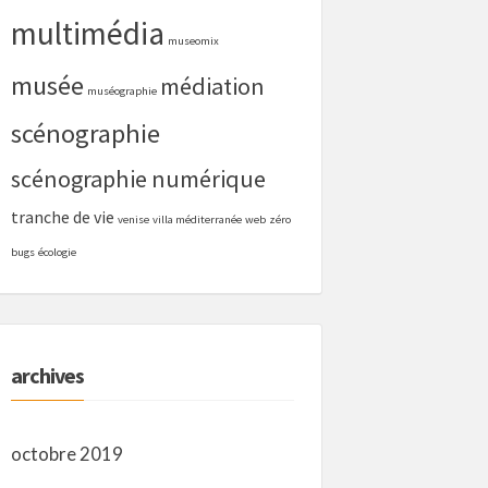
multimédia
museomix
musée
médiation
muséographie
scénographie
scénographie numérique
tranche de vie
venise
villa méditerranée
web
zéro
bugs
écologie
archives
octobre 2019