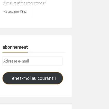
furniture of the story stands."
–
Stephen King
abonnement
Adresse
e-
mail
Tenez-moi au courant !