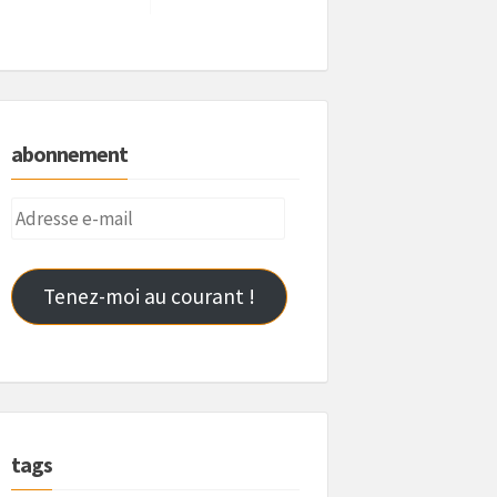
abonnement
Adresse
e-
mail
Tenez-moi au courant !
tags