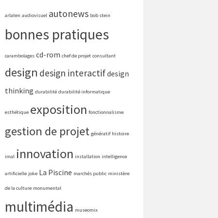
autonews
arlaten
audiovisuel
bob stein
bonnes pratiques
cd-rom
carambolages
chef de projet
consultant
design
design interactif
design
thinking
durabilité
durabilité informatique
exposition
esthétique
fonctionnalisme
gestion de projet
génératif
histoire
innovation
imal
installation
intelligence
La Piscine
artificielle
joke
marchés public
ministère
de la culture
monumental
multimédia
museomix