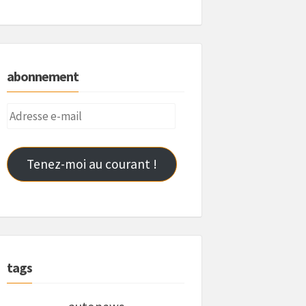
abonnement
Adresse
e-
mail
Tenez-moi au courant !
tags