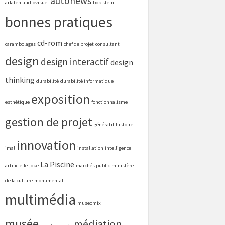
autonews
arlaten
audiovisuel
bob stein
bonnes pratiques
cd-rom
carambolages
chef de projet
consultant
design
design interactif
design
thinking
durabilité
durabilité informatique
exposition
esthétique
fonctionnalisme
gestion de projet
génératif
histoire
innovation
imal
installation
intelligence
La Piscine
artificielle
joke
marchés public
ministère
de la culture
monumental
multimédia
museomix
musée
médiation