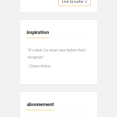
Lire la suite
inspiration
"It’s what I’ve never seen before that I
recognize."
–
Diane Arbus
abonnement