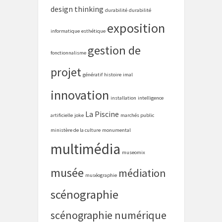
design thinking
durabilité
durabilité
exposition
informatique
esthétique
gestion de
fonctionnalisme
projet
génératif
histoire
imal
innovation
installation
intelligence
La Piscine
artificielle
joke
marchés public
ministère de la culture
monumental
multimédia
museomix
musée
médiation
muséographie
scénographie
scénographie numérique