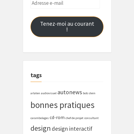
Adresse
e-
mail
Tenez-moi au courant
!
tags
autonews
arlaten
audiovisuel
bob stein
bonnes pratiques
cd-rom
carambolages
chef de projet
consultant
design
design interactif