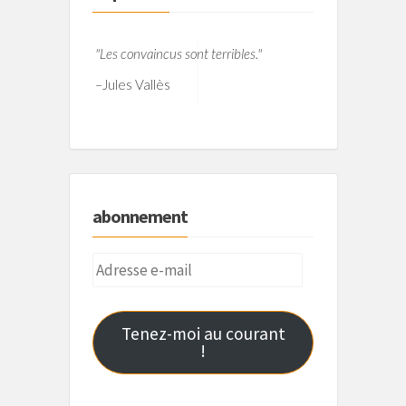
"Les convaincus sont terribles."
–
Jules Vallès
abonnement
Adresse
e-
mail
Tenez-moi au courant
!